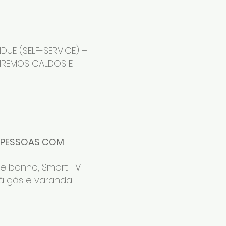
UE (SELF-SERVICE) –
IREMOS CALDOS E
 2 PESSOAS COM
 e banho, Smart TV
a à gás e varanda