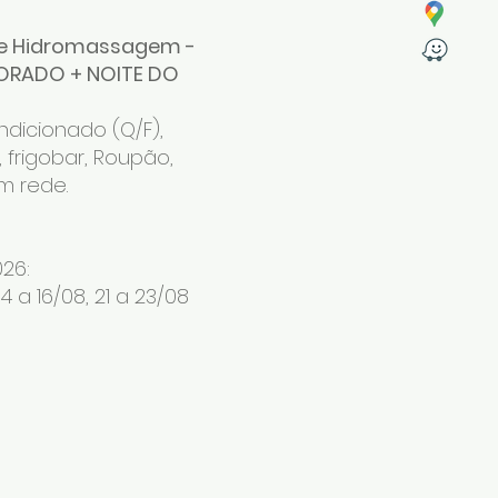
 e Hidromassagem -
ORADO + NOITE DO
dicionado (Q/F),
, frigobar, Roupão,
m rede.
26:
14 a 16/08, 21 a 23/08