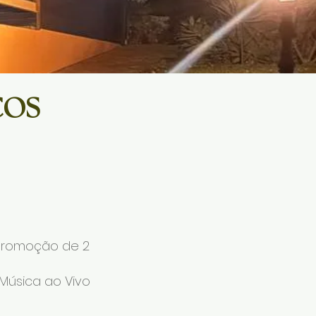
COS
promoção de 2
Música ao Vivo