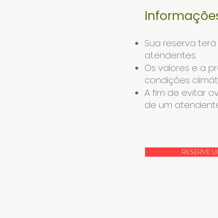
Informações
Sua reserva ter
atendentes.
Os valores e a 
condições climá
A fim de evitar 
de um atendente,
RESERVE U