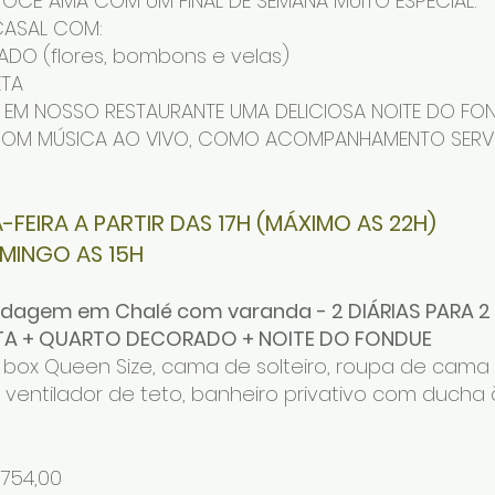
VOCÊ AMA COM UM FINAL DE SEMANA MUITO ESPECIAL:
CASAL COM:
DO (flores, bombons e velas)
ETA
 EM NOSSO RESTAURANTE UMA DELICIOSA NOITE DO FOND
E COM MÚSICA AO VIVO, COMO ACOMPANHAMENTO SERV
-FEIRA A PARTIR DAS 17H (MÁXIMO AS 22H)
MINGO AS 15H
dagem em Chalé com varanda
- 2 DIÁRIAS PARA
A + QUARTO DECORADO + NOITE DO FONDUE
box Queen Size, cama de solteiro, roupa de cama
bar, ventilador de teto, banheiro privativo com duch
 754,00