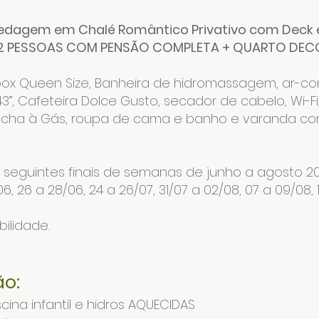
edagem em Chalé Romântico Privativo com Deck
RA 2 PESSOAS COM PENSÃO COMPLETA + QUARTO DEC
ox Queen Size, Banheira de hidromassagem, ar-con
 43”, Cafeteira Dolce Gusto, secador de cabelo, Wi-Fi
cha à Gás, roupa de cama e banho e varanda co
s seguintes finais de semanas de junho a agosto 20
/06, 26 a 28/06, 24 a 26/07, 31/07 a 02/08, 07 a 09/08, 
bilidade.
o:
scina infantil e hidros AQUECIDAS