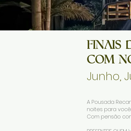
FINAIS
COM NO
Junho, 
A Pousada Recan
noites para você
Com pensão comp