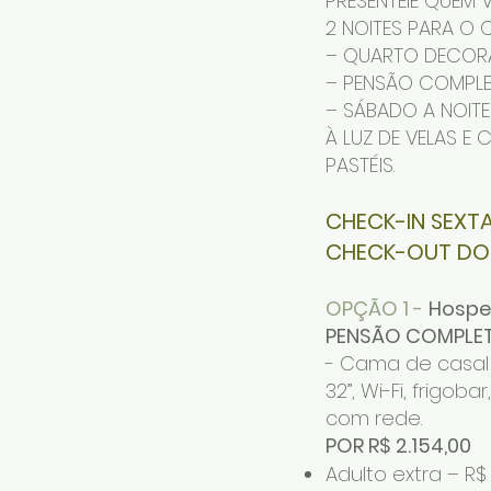
PRESENTEIE QUEM 
2 NOITES PARA O 
– QUARTO DECORA
– PENSÃO COMPL
– SÁBADO A NOITE
À LUZ DE VELAS 
PASTÉIS.
CHECK-IN SEXTA
CHECK-OUT DO
OPÇÃO 1 -
Hospe
PENSÃO COMPLET
- Cama de casal 
32”, Wi-Fi, frigo
com rede.
POR R$ 2.154,00
Adulto extra – R$