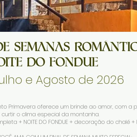
 DE SEMANAS ROMÂNTI
ITE DO FONDUE
Julho e Agosto de 2026
to Primavera oferece um brinde ao amor, com a 
 curtir o clima especial da montanha.
leta + NOITE DO FONDUE + decoração do chalé + 