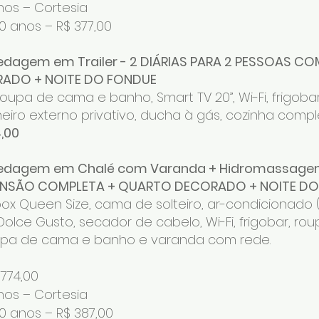
nos – Cortesia
0 anos – R$ 377,00
dagem em Trailer - 2 DIÁRIAS PARA 2 PESSOAS C
ADO + NOITE DO FONDUE
oupa de cama e banho, Smart TV 20”, Wi-Fi, frigoba
nheiro externo privativo, ducha à gás, cozinha com
,00
edagem em Chalé com Varanda + Hidromassag
NSÃO COMPLETA + QUARTO DECORADO + NOITE DO
x Queen Size, cama de solteiro, ar-condicionado (Q
 Dolce Gusto, secador de cabelo, Wi-Fi, frigobar, r
upa de cama e banho e varanda com rede.
 774,00
nos – Cortesia
0 anos – R$ 387,00