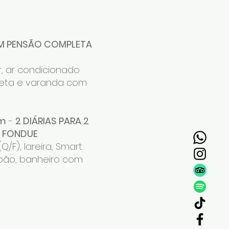
OM PENSÃO COMPLETA
r, ar condicionado
pleta e varanda com
em
-
2 DIÁRIAS PARA 2
 FONDUE
/F), lareira, Smart
oupão, banheiro com