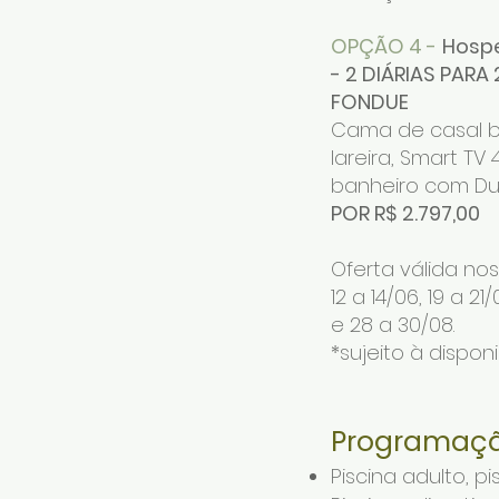
OPÇÃO 4 -
Hosp
- 2 DIÁRIAS PA
FONDUE
Cama de casal b
lareira, Smart TV
banheiro com Du
POR R$ 2.797,00
Oferta válida no
12 a 14/06, 19 a 21
e 28 a 30/08.
*sujeito à disponi
Programaçã
Piscina adulto, pi